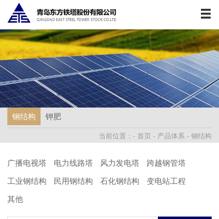
首页
关于我们
产品体系
工程案例
服务支持
钢结构
钾肥
当前位置：-
首页
-
产品体系
-
钢结构
新闻资讯
广播电视塔
电力线路塔
风力发电塔
跨越钢管塔
投资者关系
工业钢结构
民用钢结构
石化钢结构
变电站工程
中
其他