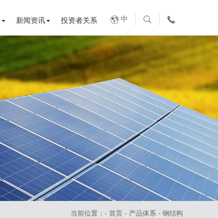
中
持
新闻资讯
投资者关系
当前位置：-
首页
-
产品体系
-
钢结构